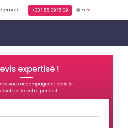
+33 1 85 09 15 09
CONTACT
fr
evis expertisé !
erts vous accompagnent dans la
alisation de votre pentest.