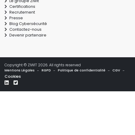
Le groupe Ziwit
Certifications
Recrutement
Presse
Blog Cybersécurité
Contactez-nous
Devenir partenaire
Copyright © ZIWIT 2026. All rights reserved
Mentions Légales
-
RGPD
-
Politique de confidentialité
-
CGV
-
Cookies